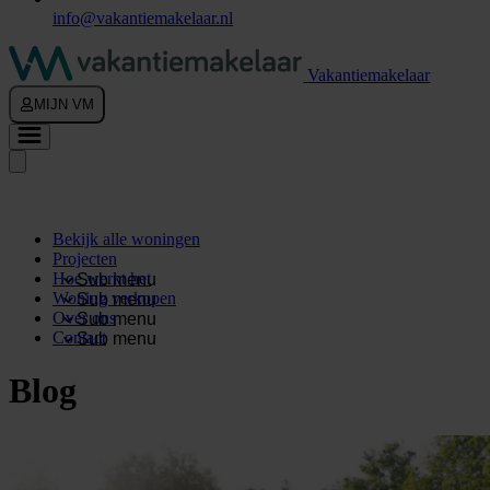
info@vakantiemakelaar.nl
Vakantiemakelaar
MIJN VM
Bekijk alle woningen
Projecten
Hoe werkt het
Sub menu
Woning verkopen
Sub menu
Over ons
Sub menu
Contact
Sub menu
Blog