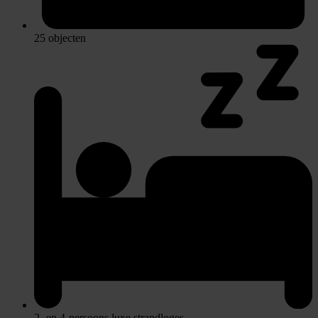
25 objecten
2- en 4-persoons luxe strandloges