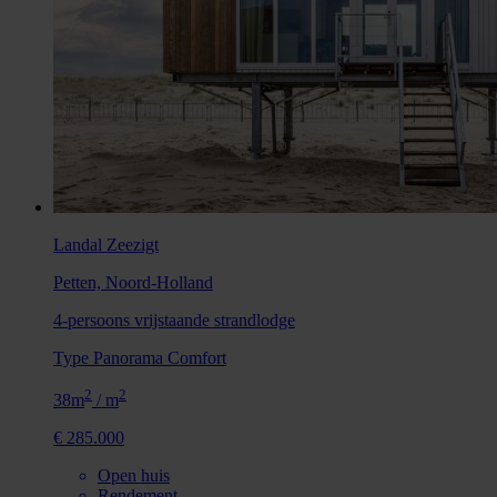
Landal Zeezigt
Petten, Noord-Holland
4-persoons vrijstaande strandlodge
Type Panorama Comfort
2
2
38m
/ m
€ 285.000
Open huis
Rendement