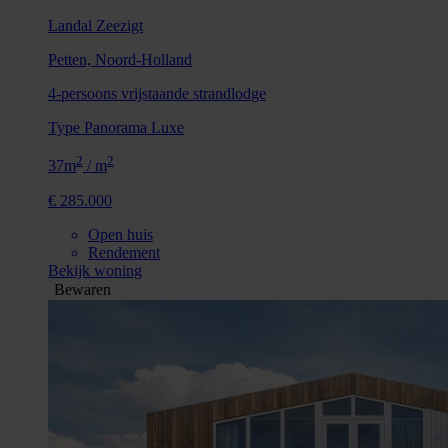
Landal Zeezigt
Petten, Noord-Holland
4-persoons vrijstaande strandlodge
Type Panorama Luxe
2
2
37m
/ m
€ 285.000
Open huis
Rendement
Bekijk woning
Bewaren