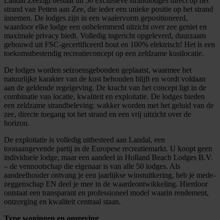
Landal Zeezigt bestaat uit 50 exclusieve strandlodges direct op het
strand van Petten aan Zee, die ieder een unieke positie op het strand
innemen. De lodges zijn in een waaiervorm gepositioneerd,
waardoor elke lodge een onbelemmerd uitzicht over zee geniet en
maximale privacy biedt. Volledig ingericht opgeleverd, duurzaam
gebouwd uit FSC-gecertificeerd hout en 100% elektrisch! Het is een
toekomstbestendig recreatieconcept op een zeldzame kustlocatie.
De lodges worden seizoensgebonden geplaatst, waarmee het
natuurlijke karakter van de kust behouden blijft en wordt voldaan
aan de geldende regelgeving. De kracht van het concept ligt in de
combinatie van locatie, kwaliteit en exploitatie. De lodges bieden
een zeldzame strandbeleving: wakker worden met het geluid van de
zee, directe toegang tot het strand en een vrij uitzicht over de
horizon.
De exploitatie is volledig uitbesteed aan Landal, een
toonaangevende partij in de Europese recreatiemarkt. U koopt geen
individuele lodge, maar een aandeel in Holland Beach Lodges B.V.
– de vennootschap die eigenaar is van alle 50 lodges. Als
aandeelhouder ontvang je een jaarlijkse winstuitkering, heb je mede-
zeggenschap EN deel je mee in de waardeontwikkeling. Hierdoor
ontstaat een transparant en professioneel model waarin rendement,
ontzorging en kwaliteit centraal staan.
Type woningen en omgeving