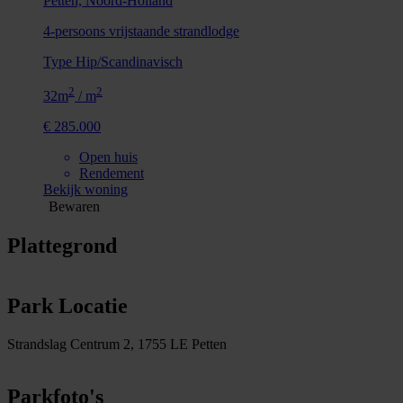
Petten, Noord-Holland
4-persoons vrijstaande strandlodge
Type Hip/Scandinavisch
2
2
32m
/ m
€ 285.000
Open huis
Rendement
Bekijk woning
Bewaren
Plattegrond
Park Locatie
Strandslag Centrum 2, 1755 LE Petten
Parkfoto's