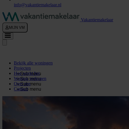
info@vakantiemakelaar.nl
Vakantiemakelaar
MIJN VM
Bekijk alle woningen
Projecten
Hoe werkt het
Sub menu
Woning verkopen
Sub menu
Over ons
Sub menu
Contact
Sub menu