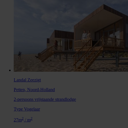
Landal Zeezigt
Petten, Noord-Holland
2-persoons vrijstaande strandlodge
Type Vogelaar
2
2
27m
/ m