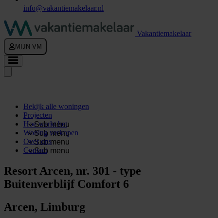
info@vakantiemakelaar.nl
Vakantiemakelaar
MIJN VM
Bekijk alle woningen
Projecten
Hoe werkt het
Sub menu
Woning verkopen
Sub menu
Over ons
Sub menu
Contact
Sub menu
Resort Arcen, nr. 301 - type
Buitenverblijf Comfort 6
Arcen, Limburg