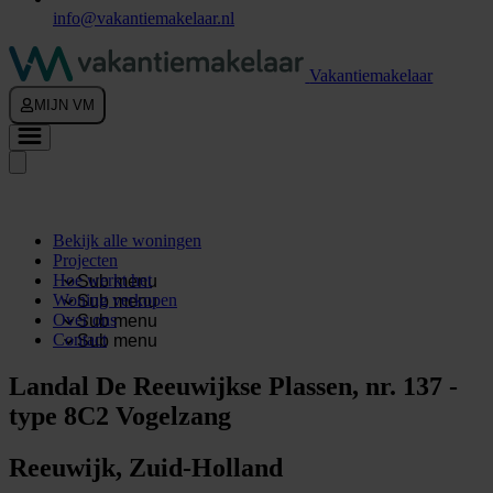
info@vakantiemakelaar.nl
Vakantiemakelaar
MIJN VM
Bekijk alle woningen
Projecten
Hoe werkt het
Sub menu
Woning verkopen
Sub menu
Over ons
Sub menu
Contact
Sub menu
Landal De Reeuwijkse Plassen, nr. 137 -
type 8C2 Vogelzang
Reeuwijk, Zuid-Holland