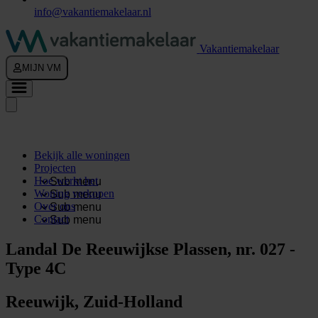
info@vakantiemakelaar.nl
Vakantiemakelaar
MIJN VM
Bekijk alle woningen
Projecten
Hoe werkt het
Sub menu
Woning verkopen
Sub menu
Over ons
Sub menu
Contact
Sub menu
Landal De Reeuwijkse Plassen, nr. 027 -
Type 4C
Reeuwijk, Zuid-Holland