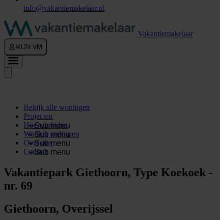
info@vakantiemakelaar.nl
Vakantiemakelaar
MIJN VM
Bekijk alle woningen
Projecten
Hoe werkt het
Sub menu
Woning verkopen
Sub menu
Over ons
Sub menu
Contact
Sub menu
Vakantiepark Giethoorn, Type Koekoek -
nr. 69
Giethoorn, Overijssel