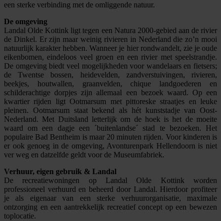
een sterke verbinding met de omliggende natuur.
De omgeving
Landal Olde Kottink ligt tegen een Natura 2000-gebied aan de rivier
de Dinkel. Er zijn maar weinig rivieren in Nederland die zo’n mooi
natuurlijk karakter hebben. Wanneer je hier rondwandelt, zie je oude
eikenbomen, eindeloos veel groen en een rivier met speelstrandje.
De omgeving biedt veel mogelijkheden voor wandelaars en fietsers;
de Twentse bossen, heidevelden, zandverstuivingen, rivieren,
beekjes, houtwallen, graanvelden, chique landgoederen en
schilderachtige dorpjes zijn allemaal een bezoek waard. Op een
kwartier rijden ligt Ootmarsum met pittoreske straatjes en leuke
pleinen. Ootmarsum staat bekend als hét kunststadje van Oost-
Nederland. Met Duitsland letterlijk om de hoek is het de moeite
waard om een dagje een ´buitenlandse´ stad te bezoeken. Het
populaire Bad Bentheim is maar 20 minuten rijden. Voor kinderen is
er ook genoeg in de omgeving, Avonturenpark Hellendoorn is niet
ver weg en datzelfde geldt voor de Museumfabriek.
Verhuur, eigen gebruik & Landal
De recreatiewoningen op Landal Olde Kottink worden
professioneel verhuurd en beheerd door Landal. Hierdoor profiteer
je als eigenaar van een sterke verhuurorganisatie, maximale
ontzorging en een aantrekkelijk recreatief concept op een bewezen
toplocatie.