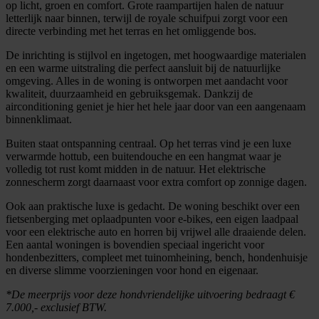
op licht, groen en comfort. Grote raampartijen halen de natuur
letterlijk naar binnen, terwijl de royale schuifpui zorgt voor een
directe verbinding met het terras en het omliggende bos.
De inrichting is stijlvol en ingetogen, met hoogwaardige materialen
en een warme uitstraling die perfect aansluit bij de natuurlijke
omgeving. Alles in de woning is ontworpen met aandacht voor
kwaliteit, duurzaamheid en gebruiksgemak. Dankzij de
airconditioning geniet je hier het hele jaar door van een aangenaam
binnenklimaat.
Buiten staat ontspanning centraal. Op het terras vind je een luxe
verwarmde hottub, een buitendouche en een hangmat waar je
volledig tot rust komt midden in de natuur. Het elektrische
zonnescherm zorgt daarnaast voor extra comfort op zonnige dagen.
Ook aan praktische luxe is gedacht. De woning beschikt over een
fietsenberging met oplaadpunten voor e-bikes, een eigen laadpaal
voor een elektrische auto en horren bij vrijwel alle draaiende delen.
Een aantal woningen is bovendien speciaal ingericht voor
hondenbezitters, compleet met tuinomheining, bench, hondenhuisje
en diverse slimme voorzieningen voor hond en eigenaar.
*De meerprijs voor deze hondvriendelijke uitvoering bedraagt €
7.000,- exclusief BTW.