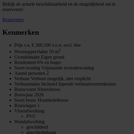
Bekijk de actuele beschikbaarheid en de mogelijkheid om te
reserveren!
Reserveren
Kenmerken
Prijs
v.a. € 300.500 v.o.n. excl. btw
2
Woonoppervlakte
50 m
Grondsituatie
Eigen grond
Rendement
6% en hoger
Soort woning
Vrijstaande recreatiewoning
Aantal personen
2
Verhuur
Verhuur mogelijk, niet verplicht
Verhuurstatus
Inclusief lopende verhuurovereenkomst
Bouwvorm
Nieuwbouw
Bouwjaar
2026
Soort bouw
Houtskeletbouw
Bouwlagen
1
Vloerafwerking
PVC
Wandafwerking
geschilderd
glasvliesbehang