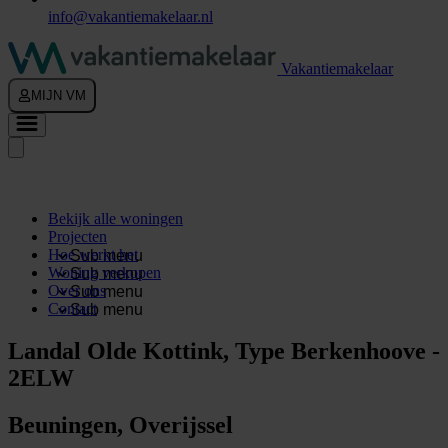
info@vakantiemakelaar.nl
Vakantiemakelaar
MIJN VM
Bekijk alle woningen
Projecten
Hoe werkt het
Sub menu
Woning verkopen
Sub menu
Over ons
Sub menu
Contact
Sub menu
Landal Olde Kottink, Type Berkenhoove -
2ELW
Beuningen, Overijssel