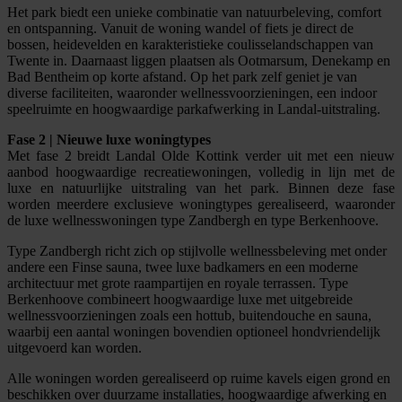
Het park biedt een unieke combinatie van natuurbeleving, comfort
en ontspanning. Vanuit de woning wandel of fiets je direct de
bossen, heidevelden en karakteristieke coulisselandschappen van
Twente in. Daarnaast liggen plaatsen als Ootmarsum, Denekamp en
Bad Bentheim op korte afstand. Op het park zelf geniet je van
diverse faciliteiten, waaronder wellnessvoorzieningen, een indoor
speelruimte en hoogwaardige parkafwerking in Landal-uitstraling.
Fase 2 | Nieuwe luxe woningtypes
Met fase 2 breidt Landal Olde Kottink verder uit met een nieuw
aanbod hoogwaardige recreatiewoningen, volledig in lijn met de
luxe en natuurlijke uitstraling van het park. Binnen deze fase
worden meerdere exclusieve woningtypes gerealiseerd, waaronder
de luxe wellnesswoningen type Zandbergh en type Berkenhoove.
Type Zandbergh richt zich op stijlvolle wellnessbeleving met onder
andere een Finse sauna, twee luxe badkamers en een moderne
architectuur met grote raampartijen en royale terrassen. Type
Berkenhoove combineert hoogwaardige luxe met uitgebreide
wellnessvoorzieningen zoals een hottub, buitendouche en sauna,
waarbij een aantal woningen bovendien optioneel hondvriendelijk
uitgevoerd kan worden.
Alle woningen worden gerealiseerd op ruime kavels eigen grond en
beschikken over duurzame installaties, hoogwaardige afwerking en