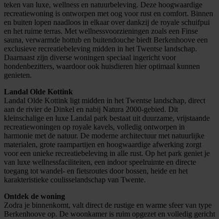
teken van luxe, wellness en natuurbeleving. Deze hoogwaardige
recreatiewoning is ontworpen met oog voor rust en comfort. Binnen
en buiten lopen naadloos in elkaar over dankzij de royale schuifpui
en het ruime terras. Met wellnessvoorzieningen zoals een Finse
sauna, verwarmde hottub en buitendouche biedt Berkenhoove een
exclusieve recreatiebeleving midden in het Twentse landschap.
Daarnaast zijn diverse woningen speciaal ingericht voor
hondenbezitters, waardoor ook huisdieren hier optimaal kunnen
genieten.
Landal Olde Kottink
Landal Olde Kottink ligt midden in het Twentse landschap, direct
aan de rivier de Dinkel en nabij Natura 2000-gebied. Dit
kleinschalige en luxe Landal park bestaat uit duurzame, vrijstaande
recreatiewoningen op royale kavels, volledig ontworpen in
harmonie met de natuur. De moderne architectuur met natuurlijke
materialen, grote raampartijen en hoogwaardige afwerking zorgt
voor een unieke recreatiebeleving in alle rust. Op het park geniet je
van luxe wellnessfaciliteiten, een indoor speelruimte en directe
toegang tot wandel- en fietsroutes door bossen, heide en het
karakteristieke coulisselandschap van Twente.
Ontdek de woning
Zodra je binnenkomt, valt direct de rustige en warme sfeer van type
Berkenhoove op. De woonkamer is ruim opgezet en volledig gericht