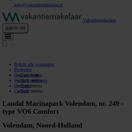
info@vakantiemakelaar.nl
Vakantiemakelaar
MIJN VM
Bekijk alle woningen
Projecten
Hoe werkt het
Sub menu
Woning verkopen
Sub menu
Over ons
Sub menu
Contact
Sub menu
Landal Marinapark Volendam, nr. 249 -
type VO6 Comfort
Volendam, Noord-Holland