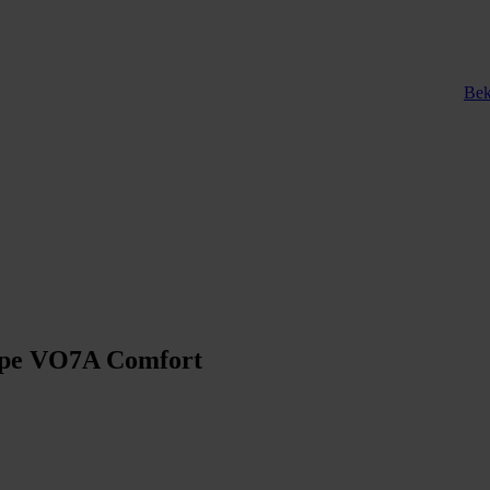
Bek
type VO7A Comfort