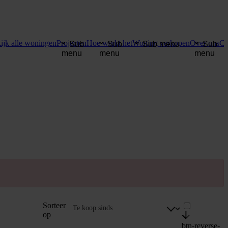
ijk alle woningen
Projecten
Hoe werkt het
Woning verkopen
Over ons
Co
Sub
Sub
Sub menu
Sub
menu
menu
menu
Sorteer
op
btn-reverse-