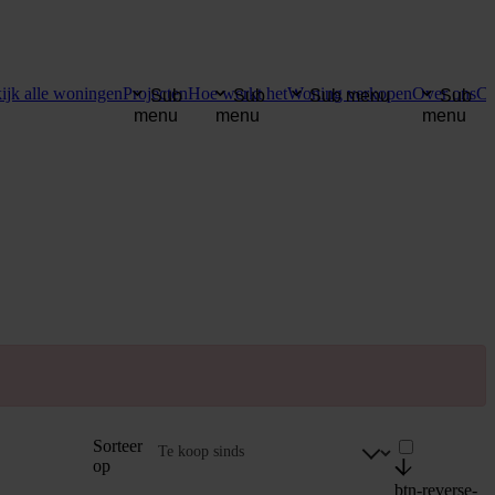
ijk alle woningen
Projecten
Hoe werkt het
Woning verkopen
Over ons
Co
Sub
Sub
Sub menu
Sub
menu
menu
menu
Sorteer
op
btn-reverse-