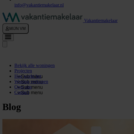
info@vakantiemakelaar.nl
Vakantiemakelaar
MIJN VM
Bekijk alle woningen
Projecten
Hoe werkt het
Sub menu
Woning verkopen
Sub menu
Over ons
Sub menu
Contact
Sub menu
Blog