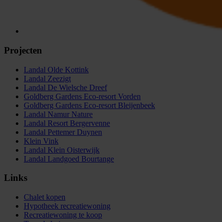
Projecten
Landal Olde Kottink
Landal Zeezigt
Landal De Wielsche Dreef
Goldberg Gardens Eco-resort Vorden
Goldberg Gardens Eco-resort Bleijenbeek
Landal Namur Nature
Landal Resort Bergervenne
Landal Pettemer Duynen
Klein Vink
Landal Klein Oisterwijk
Landal Landgoed Bourtange
Links
Chalet kopen
Hypotheek recreatiewoning
Recreatiewoning te koop