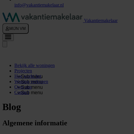
info@vakantiemakelaar.nl
Vakantiemakelaar
MIJN VM
Bekijk alle woningen
Projecten
Hoe werkt het
Sub menu
Woning verkopen
Sub menu
Over ons
Sub menu
Contact
Sub menu
Blog
Algemene informatie