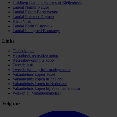
Goldberg Gardens Eco-resort Bleijenbeek
Landal Namur Nature
Landal Resort Bergervenne
Landal Pettemer Duynen
Klein Vink
Landal Klein Oisterwijk
Landal Landgoed Bourtange
Links
Chalet kopen
Hypotheek recreatiewoning
Recreatiewoning te koop
Tweede huis
Tweede Woning Informatiegesprek
Vakantiehuis kopen Texel
Vakantiehuis kopen in Zeeland
Vakantiehuis kopen in Nederland
Vakantiehuis kopen bij Vakantiemakelaar
Werken bij Vakantiemakelaar
Volg ons