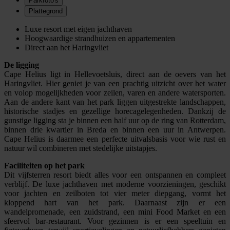
Parkfoto's
Plattegrond
Luxe resort met eigen jachthaven
Hoogwaardige strandhuizen en appartementen
Direct aan het Haringvliet
De ligging
Cape Helius ligt in Hellevoetsluis, direct aan de oevers van het
Haringvliet. Hier geniet je van een prachtig uitzicht over het water
en volop mogelijkheden voor zeilen, varen en andere watersporten.
Aan de andere kant van het park liggen uitgestrekte landschappen,
historische stadjes en gezellige horecagelegenheden. Dankzij de
gunstige ligging sta je binnen een half uur op de ring van Rotterdam,
binnen drie kwartier in Breda en binnen een uur in Antwerpen.
Cape Helius is daarmee een perfecte uitvalsbasis voor wie rust en
natuur wil combineren met stedelijke uitstapjes.
Faciliteiten op het park
Dit vijfsterren resort biedt alles voor een ontspannen en compleet
verblijf. De luxe jachthaven met moderne voorzieningen, geschikt
voor jachten en zeilboten tot vier meter diepgang, vormt het
kloppend hart van het park. Daarnaast zijn er een
wandelpromenade, een zuidstrand, een mini Food Market en een
sfeervol bar-restaurant. Voor gezinnen is er een speeltuin en