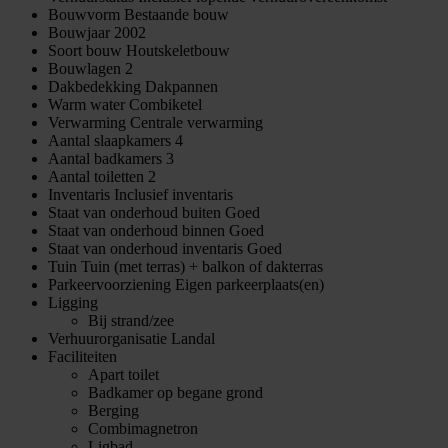
Bouwvorm
Bestaande bouw
Bouwjaar
2002
Soort bouw
Houtskeletbouw
Bouwlagen
2
Dakbedekking
Dakpannen
Warm water
Combiketel
Verwarming
Centrale verwarming
Aantal slaapkamers
4
Aantal badkamers
3
Aantal toiletten
2
Inventaris
Inclusief inventaris
Staat van onderhoud buiten
Goed
Staat van onderhoud binnen
Goed
Staat van onderhoud inventaris
Goed
Tuin
Tuin (met terras) + balkon of dakterras
Parkeervoorziening
Eigen parkeerplaats(en)
Ligging
Bij strand/zee
Verhuurorganisatie
Landal
Faciliteiten
Apart toilet
Badkamer op begane grond
Berging
Combimagnetron
Ligbad