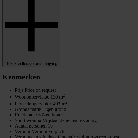
Bekijk volledige omschrijving
Kenmerken
Prijs
Price on request
2
Woonoppervlakte
130 m
2
Perceeloppervlakte
403 m
Grondsituatie
Eigen grond
Rendement
6% en hoger
Soort woning
Vrijstaande recreatiewoning
Aantal personen
10
Verhuur
Verhuur verplicht
Verhuurstatus
Inclusief lopende verhuurovereenkomst