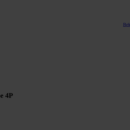
Bek
pe 4P