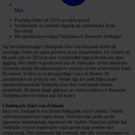
Map
Prachtig chalet uit 2019 op eigen grond
Schitterende en centrale ligging op schiereiland Zuid-
Beveland
Bij openluchtzwembad Stelleplas en Brasserie Stelleplas
Op het kleinschalige Chaletpark Hart van Zeeland wordt dit
prachtige chalet op eigen grond te koop aangeboden. De chalets op
dit park zijn uit 2019 en zeer comfortabel ingericht met een fijne
ligging. Het chalet is gesitueerd aan de Stelleplas, in het pittoreske
Zeeuwse dorpje Heinkenszand en centraal op het schiereiland Zuid-
Beveland. Je bent zo in het gezellige Goes en binnen 30
autominuten sta je bij de zee. Verder ligt het park bijna naast
openluchtzwembad Stelleplas (met drie verwarmde baden,
peuterbad, 40 meter lange glijbaan en zonneweiden) en Brasserie
Stelleplas met een terras aan het water.
Chaletpark Hart van Zeeland
Hart van Zeeland is een kleinschalig park met 8 chalets. Geheel
zelfvoorzienend met eigen terras. Parkeren kan gratis op de
algemene parkeerplaats tegenover de chalets. Naast het parkje ligt
Stelleplas; een recreatievijver waar gevist mag worden met
vergunning. Het chaletpark ligt centraal, met alle voorzieningen en