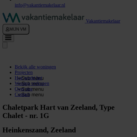
info@vakantiemakelaar.nl
Vakantiemakelaar
MIJN VM
Bekijk alle woningen
Projecten
Hoe werkt het
Sub menu
Woning verkopen
Sub menu
Over ons
Sub menu
Contact
Sub menu
Chaletpark Hart van Zeeland, Type
Chalet - nr. 1G
Heinkenszand, Zeeland