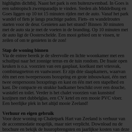
highlights dichtbij. Naast het park is een buitenzwembad. In Goes is
een subtropisch zwemparadijs te vinden. Steden als Middelburg en
Goes liggen op 10 tot 15 minuten rijden met de auto. Vanaf het park
wandel of fiets je langs prachtige paden. Fiets- en wandelroutes
starten voor de deur. Genieten aan het strand? Binnen 30 minuten
met de auto sta je met de voeten in de branding. Op 10 minuten met
de auto ligt de Oosterschelde. Een mooi gebied om te vissen, te
zeilen of om te genieten in de zon!
Stap de woning binnen
Via de entree bereik je de sfeervolle en lichte woonkamer met een
schuifpui naar het zonnige terras en de tuin rondom. De fraaie open
keuken is o.a. voorzien van een gasplaat, koelkast met vriesvak,
combimagnetron en vaatwasser. Er zijn drie slaapkamers, waarvan
één met een tweepersoons boxspring en grote inbouwkast, één met
twee eenpersoons boxsprings en kast en één met een stapelbed en
kast. De compacte en strakke badkamer beschikt over een douche,
wastafel en toilet. Verder is het chalet voorzien van kunststof
kozijnen met dubbelglas, een CV ketel en een mooie PVC vloer.
Een heerlijke plek in het altijd mooie Zeeland!
Verhuur en eigen gebruik
Voor deze woning op Chaletpark Hart van Zeeland is verhuur van
de accommodatie mogelijk, maar niet verplicht. Download nu de
brochure en bekijk de huuropbrengsten en jaarlijkse kosten van deze