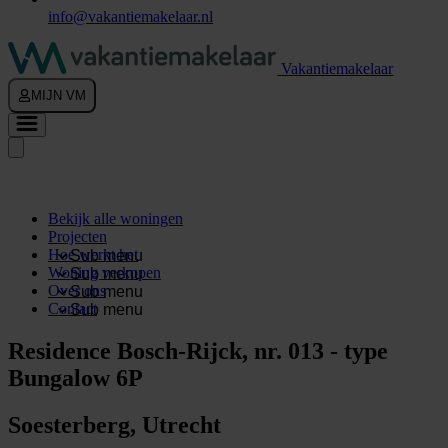
info@vakantiemakelaar.nl
Vakantiemakelaar
MIJN VM
Bekijk alle woningen
Projecten
Hoe werkt het
Sub menu
Woning verkopen
Sub menu
Over ons
Sub menu
Contact
Sub menu
Residence Bosch-Rijck, nr. 013 - type
Bungalow 6P
Soesterberg, Utrecht