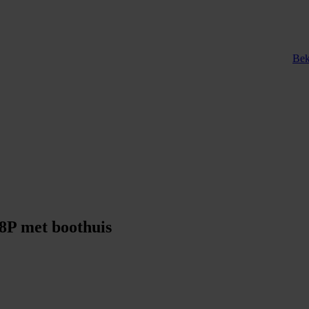
Bek
 8P met boothuis