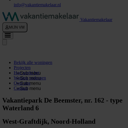
info@vakantiemakelaar.nl
Vakantiemakelaar
MIJN VM
Bekijk alle woningen
Projecten
Hoe werkt het
Sub menu
Woning verkopen
Sub menu
Over ons
Sub menu
Contact
Sub menu
Vakantiepark De Beemster, nr. 162 - type
Waterland 6
West-Graftdijk, Noord-Holland