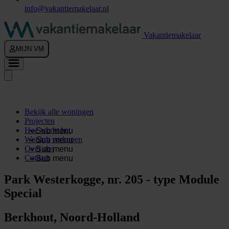
info@vakantiemakelaar.nl
Vakantiemakelaar
MIJN VM
Bekijk alle woningen
Projecten
Hoe werkt het
Sub menu
Woning verkopen
Sub menu
Over ons
Sub menu
Contact
Sub menu
Park Westerkogge, nr. 205 - type Module
Special
Berkhout, Noord-Holland