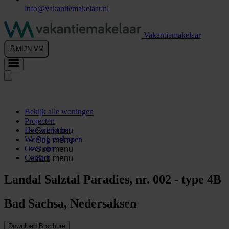
info@vakantiemakelaar.nl
Vakantiemakelaar
MIJN VM
Bekijk alle woningen
Projecten
Hoe werkt het
Sub menu
Woning verkopen
Sub menu
Over ons
Sub menu
Contact
Sub menu
Landal Salztal Paradies, nr. 002 - type 4B
Bad Sachsa, Nedersaksen
Download Brochure