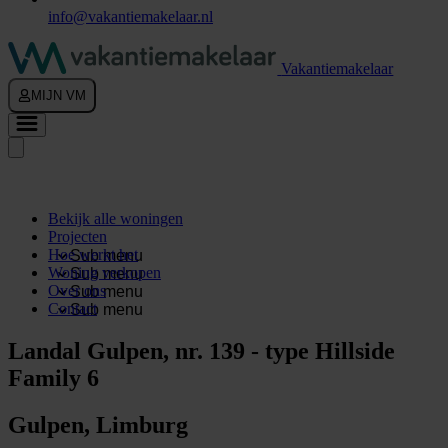
info@vakantiemakelaar.nl
Vakantiemakelaar
MIJN VM
Bekijk alle woningen
Projecten
Hoe werkt het
Sub menu
Woning verkopen
Sub menu
Over ons
Sub menu
Contact
Sub menu
Landal Gulpen, nr. 139 - type Hillside
Family 6
Gulpen, Limburg