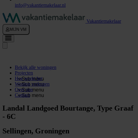
info@vakantiemakelaar.nl
Vakantiemakelaar
MIJN VM
Bekijk alle woningen
Projecten
Hoe werkt het
Sub menu
Woning verkopen
Sub menu
Over ons
Sub menu
Contact
Sub menu
Landal Landgoed Bourtange, Type Graaf
- 6C
Sellingen, Groningen