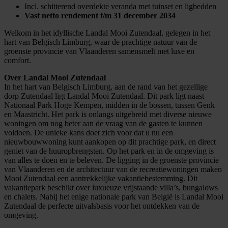
Incl. schitterend overdekte veranda met tuinset en ligbedden
Vast netto rendement t/m 31 december 2034
Welkom in het idyllische Landal Mooi Zutendaal, gelegen in het
hart van Belgisch Limburg, waar de prachtige natuur van de
groenste provincie van Vlaanderen samensmelt met luxe en
comfort.
Over Landal Mooi Zutendaal
In het hart van Belgisch Limburg, aan de rand van het gezellige
dorp Zutendaal ligt Landal Mooi Zutendaal. Dit park ligt naast
Nationaal Park Hoge Kempen, midden in de bossen, tussen Genk
en Maastricht. Het park is onlangs uitgebreid met diverse nieuwe
woningen om nog beter aan de vraag van de gasten te kunnen
voldoen. De unieke kans doet zich voor dat u nu een
nieuwbouwwoning kunt aankopen op dit prachtige park, en direct
geniet van de huuropbrengsten. Op het park en in de omgeving is
van alles te doen en te beleven. De ligging in de groenste provincie
van Vlaanderen en de architectuur van de recreatiewoningen maken
Mooi Zutendaal een aantrekkelijke vakantiebestemming. Dit
vakantiepark beschikt over luxueuze vrijstaande villa’s, bungalows
en chalets. Nabij het enige nationale park van België is Landal Mooi
Zutendaal de perfecte uitvalsbasis voor het ontdekken van de
omgeving.