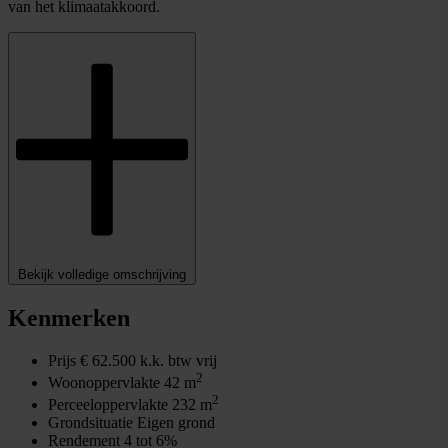
van het klimaatakkoord.
Bekijk volledige omschrijving
Kenmerken
Prijs
€ 62.500 k.k. btw vrij
2
Woonoppervlakte
42 m
2
Perceeloppervlakte
232 m
Grondsituatie
Eigen grond
Rendement
4 tot 6%