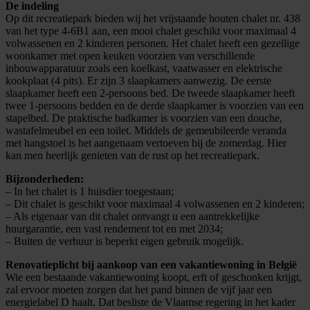
De indeling
Op dit recreatiepark bieden wij het vrijstaande houten chalet nr. 438
van het type 4-6B1 aan, een mooi chalet geschikt voor maximaal 4
volwassenen en 2 kinderen personen. Het chalet heeft een gezellige
woonkamer met open keuken voorzien van verschillende
inbouwapparatuur zoals een koelkast, vaatwasser en elektrische
kookplaat (4 pits). Er zijn 3 slaapkamers aanwezig. De eerste
slaapkamer heeft een 2-persoons bed. De tweede slaapkamer heeft
twee 1-persoons bedden en de derde slaapkamer is voorzien van een
stapelbed. De praktische badkamer is voorzien van een douche,
wastafelmeubel en een toilet. Middels de gemeubileerde veranda
met hangstoel is het aangenaam vertoeven bij de zomerdag. Hier
kan men heerlijk genieten van de rust op het recreatiepark.
Bijzonderheden:
– In het chalet is 1 huisdier toegestaan;
– Dit chalet is geschikt voor maximaal 4 volwassenen en 2 kinderen;
– Als eigenaar van dit chalet ontvangt u een aantrekkelijke
huurgarantie, een vast rendement tot en met 2034;
– Buiten de verhuur is beperkt eigen gebruik mogelijk.
Renovatieplicht bij aankoop van een vakantiewoning in België
Wie een bestaande vakantiewoning koopt, erft of geschonken krijgt,
zal ervoor moeten zorgen dat het pand binnen de vijf jaar een
energielabel D haalt. Dat besliste de Vlaamse regering in het kader