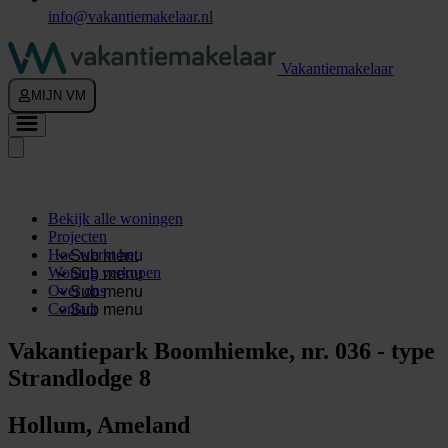
info@vakantiemakelaar.nl
Vakantiemakelaar
MIJN VM
Bekijk alle woningen
Projecten
Hoe werkt het
Sub menu
Woning verkopen
Sub menu
Over ons
Sub menu
Contact
Sub menu
Vakantiepark Boomhiemke, nr. 036 - type
Strandlodge 8
Hollum, Ameland