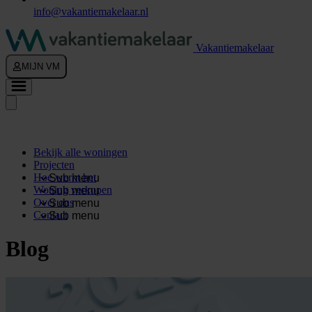
info@vakantiemakelaar.nl
Vakantiemakelaar
MIJN VM
Bekijk alle woningen
Projecten
Hoe werkt het
Sub menu
Woning verkopen
Sub menu
Over ons
Sub menu
Contact
Sub menu
Blog