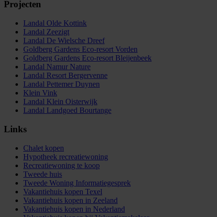
Projecten
Landal Olde Kottink
Landal Zeezigt
Landal De Wielsche Dreef
Goldberg Gardens Eco-resort Vorden
Goldberg Gardens Eco-resort Bleijenbeek
Landal Namur Nature
Landal Resort Bergervenne
Landal Pettemer Duynen
Klein Vink
Landal Klein Oisterwijk
Landal Landgoed Bourtange
Links
Chalet kopen
Hypotheek recreatiewoning
Recreatiewoning te koop
Tweede huis
Tweede Woning Informatiegesprek
Vakantiehuis kopen Texel
Vakantiehuis kopen in Zeeland
Vakantiehuis kopen in Nederland