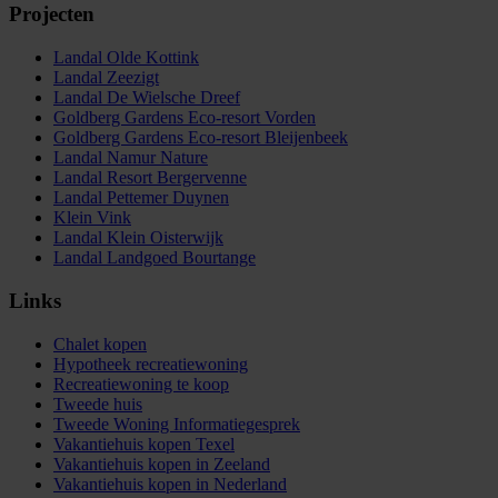
Projecten
Landal Olde Kottink
Landal Zeezigt
Landal De Wielsche Dreef
Goldberg Gardens Eco-resort Vorden
Goldberg Gardens Eco-resort Bleijenbeek
Landal Namur Nature
Landal Resort Bergervenne
Landal Pettemer Duynen
Klein Vink
Landal Klein Oisterwijk
Landal Landgoed Bourtange
Links
Chalet kopen
Hypotheek recreatiewoning
Recreatiewoning te koop
Tweede huis
Tweede Woning Informatiegesprek
Vakantiehuis kopen Texel
Vakantiehuis kopen in Zeeland
Vakantiehuis kopen in Nederland