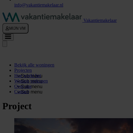
info@vakantiemakelaar.nl
Vakantiemakelaar
MIJN VM
Bekijk alle woningen
Projecten
Hoe werkt het
Sub menu
Woning verkopen
Sub menu
Over ons
Sub menu
Contact
Sub menu
Project