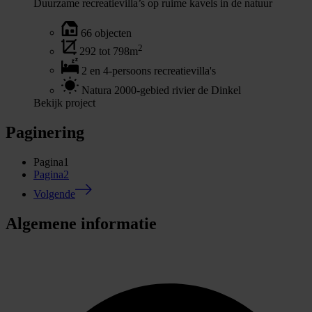
Duurzame recreatievilla’s op ruime kavels in de natuur
66 objecten
2
292 tot 798m
2 en 4-persoons recreatievilla's
Natura 2000-gebied rivier de Dinkel
Bekijk project
Paginering
Pagina
1
Pagina
2
Volgende
Algemene informatie