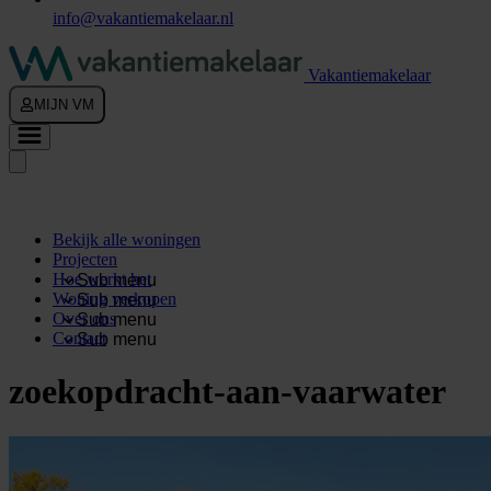
info@vakantiemakelaar.nl
Vakantiemakelaar
MIJN VM
Bekijk alle woningen
Projecten
Hoe werkt het
Sub menu
Woning verkopen
Sub menu
Over ons
Sub menu
Contact
Sub menu
zoekopdracht-aan-vaarwater