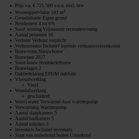
Prijs
v.a. € 721.500 v.o.n. excl. btw
2
Woonoppervlakte
183 m
Grondsituatie
Eigen grond
Rendement
4 tot 6%
Soort woning
Vrijstaande recreatiewoning
Aantal personen
10
Verhuur
Verhuur verplicht
Verhuurstatus
Inclusief lopende verhuurovereenkomst
Bouwvorm
Nieuwbouw
Bouwjaar
2027
Soort bouw
Houtskeletbouw
Bouwlagen
2
Dakbedekking
EPDM dakfolie
Vloerafwerking
Vinyl
Wandafwerking
geschilderd
Warm water
Verwarmd door warmtepomp
Verwarming
Warmtepomp
Aantal slaapkamers
5
Aantal badkamers
5
Aantal toiletten
3
Inventaris
Inclusief inventaris
Staat van onderhoud buiten
Uitstekend