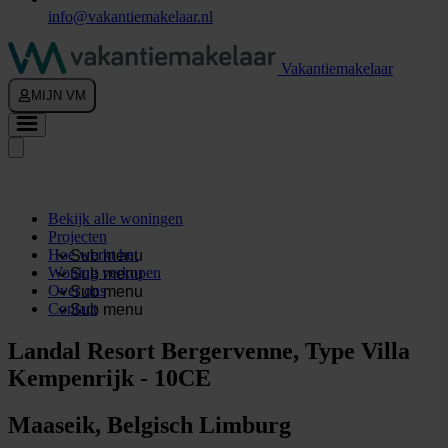
info@vakantiemakelaar.nl
Vakantiemakelaar
MIJN VM
Bekijk alle woningen
Projecten
Hoe werkt het
Sub menu
Woning verkopen
Sub menu
Over ons
Sub menu
Contact
Sub menu
Landal Resort Bergervenne, Type Villa
Kempenrijk - 10CE
Maaseik, Belgisch Limburg