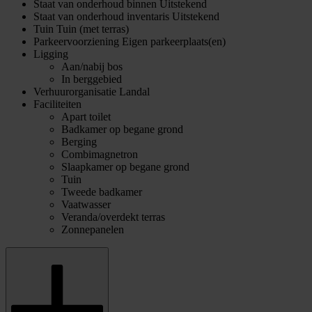
Staat van onderhoud binnen
Uitstekend
Staat van onderhoud inventaris
Uitstekend
Tuin
Tuin (met terras)
Parkeervoorziening
Eigen parkeerplaats(en)
Ligging
Aan/nabij bos
In berggebied
Verhuurorganisatie
Landal
Faciliteiten
Apart toilet
Badkamer op begane grond
Berging
Combimagnetron
Slaapkamer op begane grond
Tuin
Tweede badkamer
Vaatwasser
Veranda/overdekt terras
Zonnepanelen