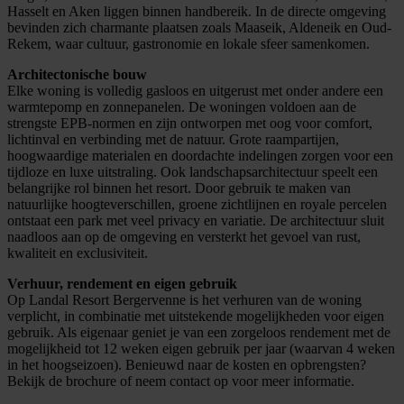
Hasselt en Aken liggen binnen handbereik. In de directe omgeving
bevinden zich charmante plaatsen zoals Maaseik, Aldeneik en Oud-
Rekem, waar cultuur, gastronomie en lokale sfeer samenkomen.
Architectonische bouw
Elke woning is volledig gasloos en uitgerust met onder andere een
warmtepomp en zonnepanelen. De woningen voldoen aan de
strengste EPB-normen en zijn ontworpen met oog voor comfort,
lichtinval en verbinding met de natuur. Grote raampartijen,
hoogwaardige materialen en doordachte indelingen zorgen voor een
tijdloze en luxe uitstraling. Ook landschapsarchitectuur speelt een
belangrijke rol binnen het resort. Door gebruik te maken van
natuurlijke hoogteverschillen, groene zichtlijnen en royale percelen
ontstaat een park met veel privacy en variatie. De architectuur sluit
naadloos aan op de omgeving en versterkt het gevoel van rust,
kwaliteit en exclusiviteit.
Verhuur, rendement en eigen gebruik
Op Landal Resort Bergervenne is het verhuren van de woning
verplicht, in combinatie met uitstekende mogelijkheden voor eigen
gebruik. Als eigenaar geniet je van een zorgeloos rendement met de
mogelijkheid tot 12 weken eigen gebruik per jaar (waarvan 4 weken
in het hoogseizoen). Benieuwd naar de kosten en opbrengsten?
Bekijk de brochure of neem contact op voor meer informatie.