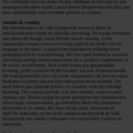
De combinatie van een sterke locatie, moderne architectuur en een
natuurgerichte opzet maakt Landal Resort Bergervenne het hele jaar
door aantrekkelijk voor recreatief gebruik en verhuur.
Ontdek de woning
Bij binnenkomst in de Villa Kempenrijk ervaar je direct de
indrukwekkende ruimte en stijlvolle afwerking. De royale leefruimte
met sfeervolle lounge vormt het hart van de woning. Grote
raampartijen zorgen voor overvloedig daglicht en bieden directe
toegang tot het terras, waardoor het buitenleven volledig wordt
geïntegreerd in de woonbeleving. De luxe open keuken is voorzien
van hoogwaardige inbouwapparatuur en is naadloos opgenomen in
de woon- en leefruimte. Hier wordt koken een gezamenlijke
ervaring, perfect passend bij het karakter van een 10-persoonsvilla.
De woning beschikt over vijf ruime slaapkamers, elk met een eigen
badkamer voorzien van een luxe inloopdouche en wastafel. Dit
biedt iedere gast optimale privacy en comfort, zelfs bij volledige
bezetting. De woning beschikt over drie toiletten, waarvan twee
seperaat zijn. Buiten nodigt het grote privéterras met buitenkeuken
uit tot lange zomeravonden, gezamenlijke diners en ontspannen
momenten in de natuur. Met haar royale opzet, duurzame en
stijlvolle materialen en het sterke outdoorconcept biedt de Villa
Kempenrijk een unieke combinatie van exclusiviteit, comfort en
samenzijn.