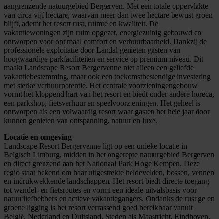
aangrenzende natuurgebied Bergerven. Met een totale oppervlakte
van circa vijf hectare, waarvan meer dan twee hectare bewust groen
blijft, ademt het resort rust, ruimte en kwaliteit. De
vakantiewoningen zijn ruim opgezet, energiezuinig gebouwd en
ontworpen voor optimaal comfort en verhuurbaarheid. Dankzij de
professionele exploitatie door Landal genieten gasten van
hoogwaardige parkfaciliteiten en service op premium niveau. Dit
maakt Landscape Resort Bergervenne niet alleen een geliefde
vakantiebestemming, maar ook een toekomstbestendige investering
met sterke verhuurpotentie. Het centrale voorzieningengebouw
vormt het kloppend hart van het resort en biedt onder andere horeca,
een parkshop, fietsverhuur en speelvoorzieningen. Het geheel is
ontworpen als een volwaardig resort waar gasten het hele jaar door
kunnen genieten van ontspanning, natuur en luxe.
Locatie en omgeving
Landscape Resort Bergervenne ligt op een unieke locatie in
Belgisch Limburg, midden in het ongerepte natuurgebied Bergerven
en direct grenzend aan het Nationaal Park Hoge Kempen. Deze
regio staat bekend om haar uitgestrekte heidevelden, bossen, vennen
en indrukwekkende landschappen. Het resort biedt directe toegang
tot wandel- en fietsroutes en vormt een ideale uitvalsbasis voor
natuurliefhebbers en actieve vakantiegangers. Ondanks de rustige en
groene ligging is het resort verrassend goed bereikbaar vanuit
België, Nederland en Duitsland. Steden als Maastricht, Eindhoven,