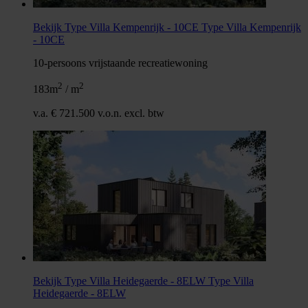
Bekijk Type Villa Kempenrijk - 10CE
Type Villa Kempenrijk
- 10CE
10-persoons vrijstaande recreatiewoning
2
2
183m
/ m
v.a. € 721.500 v.o.n. excl. btw
Bekijk Type Villa Heidegaerde - 8ELW
Type Villa
Heidegaerde - 8ELW