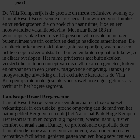
jaar!
De Villa Kempenrijk is de grootste en meest exclusieve woning op
Landal Resort Bergervenne en is speciaal ontworpen voor families
en vriendengroepen die op zoek zijn naar ruimte, luxe en een
hoogwaardige vakantiebeleving. Met maar liefst 183 m²
woonoppervlakte biedt deze 10-persoonsvilla royale binnen- en
buitenruimtes waarin comfort en design naadloos samenkomen. De
architectuur kenmerkt zich door grote raampartijen, waardoor een
lichte en open sfeer ontstaat en binnen en buiten op natuurlijke wijze
in elkaar overlopen. Het ruime privéterras met buitenkeuken
versterkt het outdoorconcept van deze villa: samen genieten, koken
en ontspannen in een groene, rustgevende omgeving. Dankzij de
hoogwaardige afwerking en het exclusieve karakter is de Villa
Kempenrijk uitermate geschikt voor zowel luxe eigen gebruik als
verhuur in het hogere segment.
Landscape Resort Bergervenne
Landal Resort Bergervenne is een duurzaam en luxe opgezet
vakantiepark in een unieke, groene omgeving aan de rand van het
natuurgebied Bergerven en nabij het Nationaal Park Hoge Kempen.
Het resort is ruim en zorgvuldig ingericht, waarbij natuur, rust en
comfort centraal staan. Dankzij de professionele exploitatie door
Landal en de hoogwaardige voorzieningen, waaronder horeca en
recreatieve faciliteiten, genieten gasten van een hoog serviceniveau.