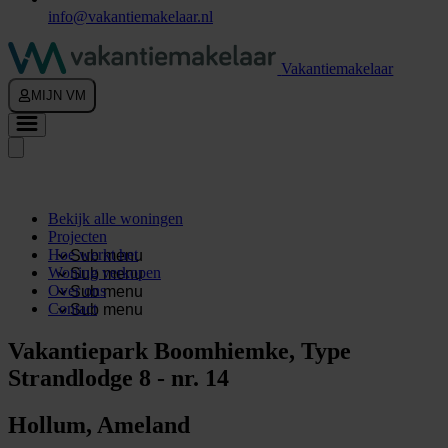
info@vakantiemakelaar.nl
Vakantiemakelaar
MIJN VM
Bekijk alle woningen
Projecten
Hoe werkt het
Sub menu
Woning verkopen
Sub menu
Over ons
Sub menu
Contact
Sub menu
Vakantiepark Boomhiemke, Type
Strandlodge 8 - nr. 14
Hollum, Ameland