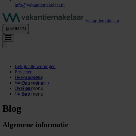
info@vakantiemakelaar.nl
Vakantiemakelaar
MIJN VM
Bekijk alle woningen
Projecten
Hoe werkt het
Sub menu
Woning verkopen
Sub menu
Over ons
Sub menu
Contact
Sub menu
Blog
Algemene informatie