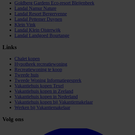
Goldberg Gardens Eco-resort Bleijenbeek
Landal Namur Nature
Landal Resort Bergervenne
Landal Pettemer Duynen
Klein Vink
Landal Klein Oisterwijk
Landal Landgoed Bourtange
Links
Chalet kopen
Hypotheek recreatiewoning
Recreatiewoning te koop
Tweede huis
Tweede Woning Informatiegesprek
Vakantiehuis kopen Texel
Vakantiehuis kopen in Zeeland
Vakantiehuis kopen in Nederland
Vakantiehuis kopen bij Vakantiemakelaar
Werken bij Vakantiemakelaar
Volg ons