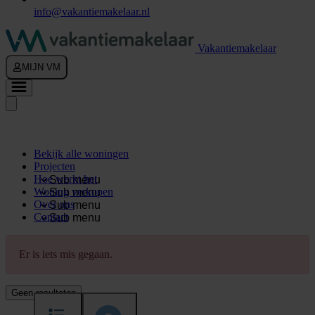
info@vakantiemakelaar.nl
Vakantiemakelaar
MIJN VM
Bekijk alle woningen
Projecten
Hoe werkt het
Sub menu
Woning verkopen
Sub menu
Over ons
Sub menu
Contact
Sub menu
Er is iets mis gegaan.
Geen resultaten