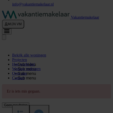
info@vakantiemakelaar.nl
Vakantiemakelaar
MIJN VM
Bekijk alle woningen
Projecten
Hoe werkt het
Sub menu
Woning verkopen
Sub menu
Over ons
Sub menu
Contact
Sub menu
Er is iets mis gegaan.
Geen resultaten