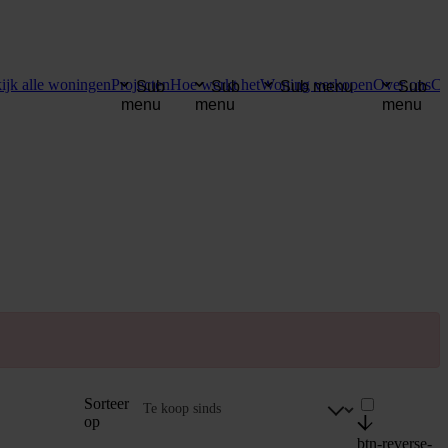
ijk alle woningen
Projecten
Hoe werkt het
Woning verkopen
Over ons
Co
Sub
Sub
Sub menu
Sub
menu
menu
menu
Sorteer
op
btn-reverse-