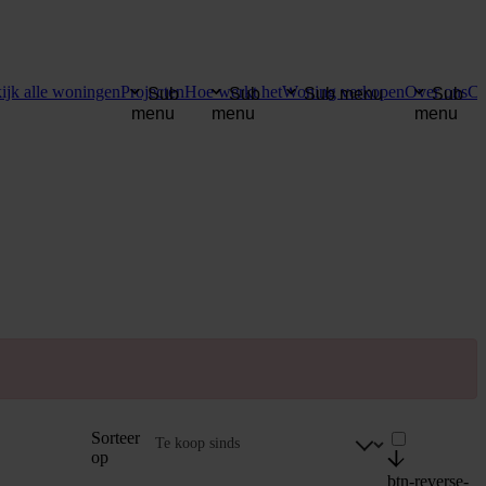
ijk alle woningen
Projecten
Hoe werkt het
Woning verkopen
Over ons
Co
Sub
Sub
Sub menu
Sub
menu
menu
menu
Sorteer
op
btn-reverse-