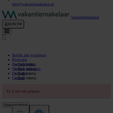
info@vakantiemakelaar.nl
Vakantiemakelaar
MIJN VM
Bekijk alle woningen
Projecten
Hoe werkt het
Sub menu
Woning verkopen
Sub menu
Over ons
Sub menu
Contact
Sub menu
Er is iets mis gegaan.
Geen resultaten