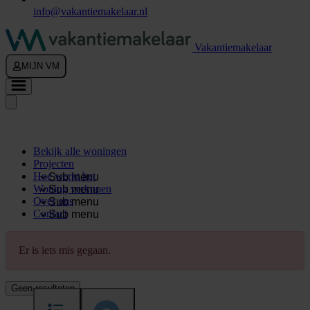
info@vakantiemakelaar.nl
Vakantiemakelaar
MIJN VM
Bekijk alle woningen
Projecten
Hoe werkt het
Sub menu
Woning verkopen
Sub menu
Over ons
Sub menu
Contact
Sub menu
Er is iets mis gegaan.
Geen resultaten