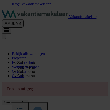
info@vakantiemakelaar.nl
Vakantiemakelaar
MIJN VM
Bekijk alle woningen
Projecten
Hoe werkt het
Sub menu
Woning verkopen
Sub menu
Over ons
Sub menu
Contact
Sub menu
Er is iets mis gegaan.
Geen resultaten