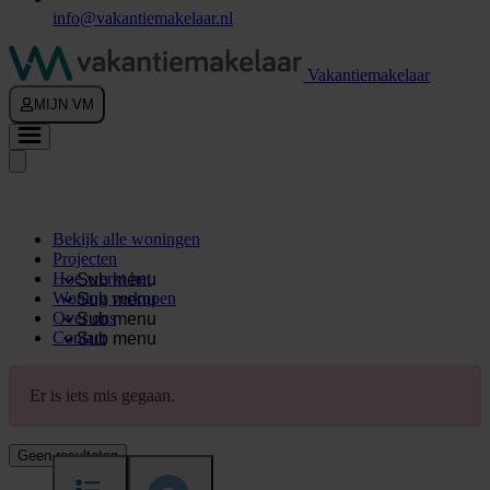
info@vakantiemakelaar.nl
Vakantiemakelaar
MIJN VM
Bekijk alle woningen
Projecten
Hoe werkt het
Sub menu
Woning verkopen
Sub menu
Over ons
Sub menu
Contact
Sub menu
Er is iets mis gegaan.
Geen resultaten