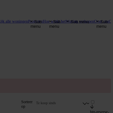
ijk alle woningen
Projecten
Hoe werkt het
Woning verkopen
Over ons
Co
Sub
Sub
Sub menu
Sub
menu
menu
menu
Sorteer
op
btn-reverse-