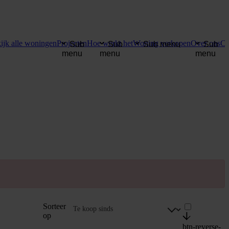
ijk alle woningen
Projecten
Hoe werkt het
Woning verkopen
Over ons
Co
Sub
Sub
Sub menu
Sub
menu
menu
menu
Sorteer
op
btn-reverse-