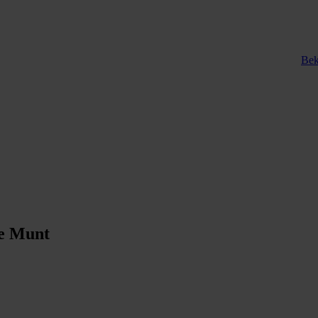
Bek
pe Munt